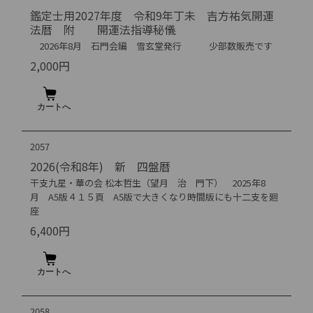
鑑定士用2027年度 令和9年丁未 吉方祐気開運
法暦 附 開運法指導秘儀
2026年8月 石門会編 雪玄堂発行 少部数販売です
2,000円
2057
2026(令和8年) 新 四盤暦
干支九星・華の会 松本哲生（望月 治 門下） 2025年8
月 A5版４１５頁 A5版で大きくなり時間版にも十二支を廻
座
6,400円
2058