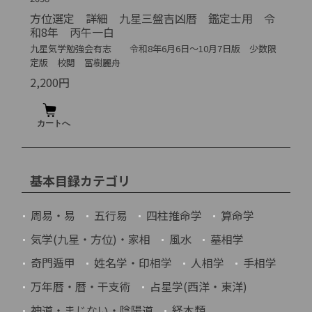
方位選定 詳細 九星三盤吉凶暦 鑑定士用 令
和8年 丙午一白
九星気学勉強会有志 令和8年6月6日～10月7日版 少数限
定版 校閲 冨樹麗舟
2,200円
基本目録カテゴリ
周易・易
五行易
四柱推命学
算命学
気学(九星・方位)・家相
風水
墓相学
奇門遁甲
姓名学・印相学
人相学
手相学
万年暦・暦・干支術
占星学(西洋・東洋)
神道・まじない・陰陽道
経本類